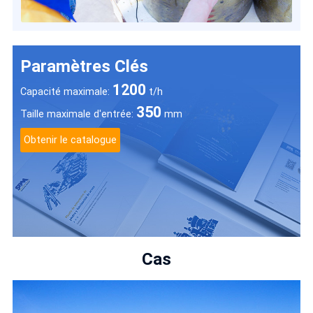
Paramètres Clés
1200
Capacité maximale:
t/h
350
Taille maximale d'entrée:
mm
Obtenir le catalogue
Cas