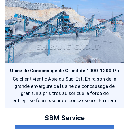
la dureté est différente. De plus, les produits finaux
sont destinés à la construction de routes et de
chemins de fer à grande vitesse, il est donc
nécessaire que la forme et la granulométrie
puissent répondre aux normes techniques.
Usine de Concassage de Granit de 1000-1200 t/h
Ce client vient d'Asie du Sud-Est. En raison de la
grande envergure de l'usine de concassage de
granit, il a pris très au sérieux la force de
l'entreprise fournisseur de concasseurs. En même
temps, il a également prévu que le coût de
fonctionnement des pièces de rechange serait
SBM Service
élevé, il a donc souhaité que SBM les aide à