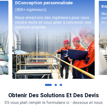
résoudre ce problème.
DConception personnalisée
Ins
(800+ ingénieurs)
Nou
Nous enverrons des ingénieurs pour vous
com
rendre visite et vous aider à concevoir une
et 
solution adaptée.
Obtenir Des Solutions Et Des Devis
S'il vous plaît remplir le formulaire ci - dessous et nous