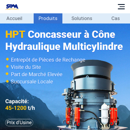
Accueil
Produits
Solutions
Cas
Accueil
Produits
Solutions
Cas
Blog
À
propos
Contact