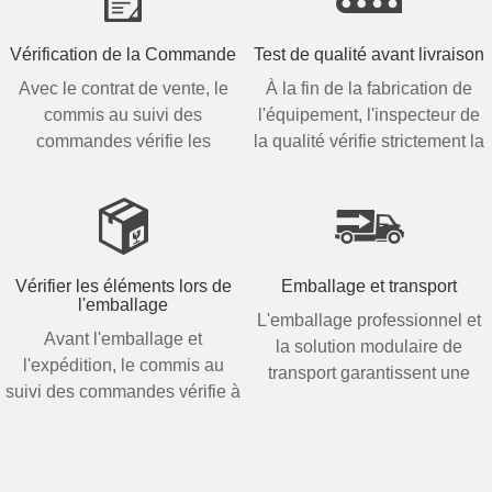
Vérification de la Commande
Test de qualité avant livraison
Avec le contrat de vente, le
À la fin de la fabrication de
commis au suivi des
l'équipement, l'inspecteur de
commandes vérifie les
la qualité vérifie strictement la
modèles et les quantités de
qualité de chaque machine
machines et de pièces
avec la liste de contrôle.
détachées pour la préparation
des machines.
Vérifier les éléments lors de
Emballage et transport
l'emballage
L'emballage professionnel et
Avant l'emballage et
la solution modulaire de
l'expédition, le commis au
transport garantissent une
suivi des commandes vérifie à
livraison sûre et en douceur.
nouveau les articles emballés
avec la liste d'emballage pour
éviter la perte d'éléments.