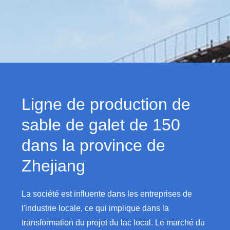
Ligne de production de
sable de galet de 150
dans la province de
Zhejiang
La société est influente dans les entreprises de
l'industrie locale, ce qui implique dans la
transformation du projet du lac local. Le marché du