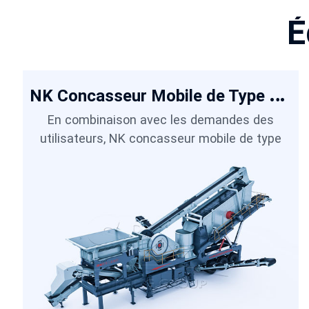
É
N
K Concasseur Mobile de Type Roues
En combinaison avec les demandes des
e
utilisateurs, NK concasseur mobile de type
roues est optimisé et innové en termes de
conception struc