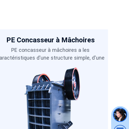
PE Concasseur à Mâchoires
PE concasseur à mâchoires a les
E
aractéristiques d'une structure simple, d'une
uti
performance stable et d'une large gamme
rou
d'applications