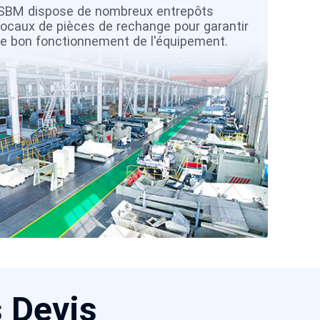
(80
SBM dispose de nombreux entrepôts
locaux de pièces de rechange pour garantir
Nou
le bon fonctionnement de l'équipement.
rend
sol
s Devis