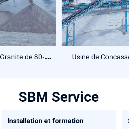
U
sine de Concassage de Portable de Granite de 80-100 t/h
Usine de Concass
SBM Service
Installation et formation